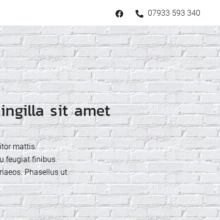
07933 593 340
ingilla sit amet
itor mattis.
u feugiat finibus.
enaeos. Phasellus ut