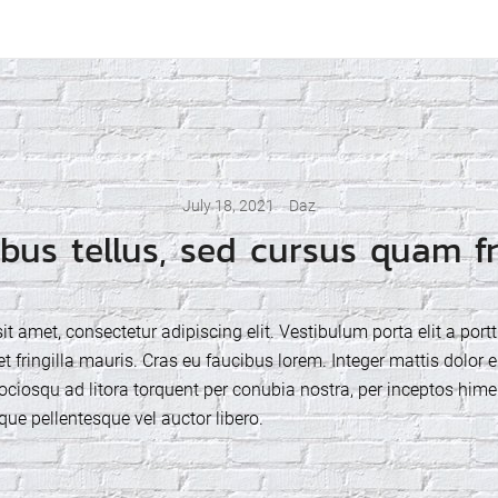
Colchester
July 18, 2021
Daz
ibus tellus, sed cursus quam fr
t amet, consectetur adipiscing elit. Vestibulum porta elit a portt
t fringilla mauris. Cras eu faucibus lorem. Integer mattis dolor e
sociosqu ad litora torquent per conubia nostra, per inceptos him
que pellentesque vel auctor libero.