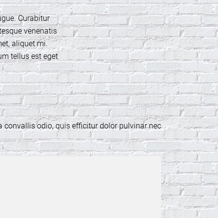
augue. Curabitur
entesque venenatis
et, aliquet mi.
m tellus est eget
a convallis odio, quis efficitur dolor pulvinar nec