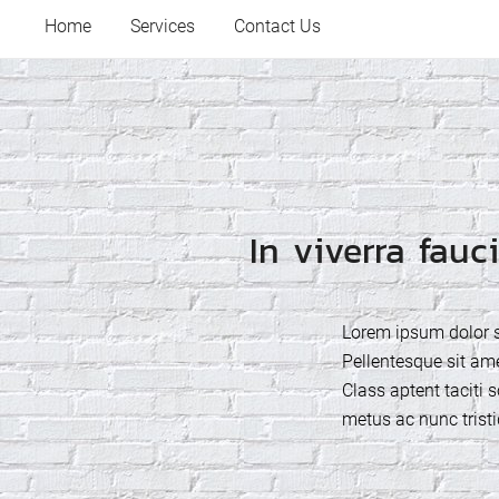
Full Circle Property Maintenance
Skip
Your Trusted Partner for Comprehensive Property Care in 
Home
Services
Contact Us
to
content
In viverra fauc
Lorem ipsum dolor si
Pellentesque sit ame
Class aptent taciti 
metus ac nunc tristi