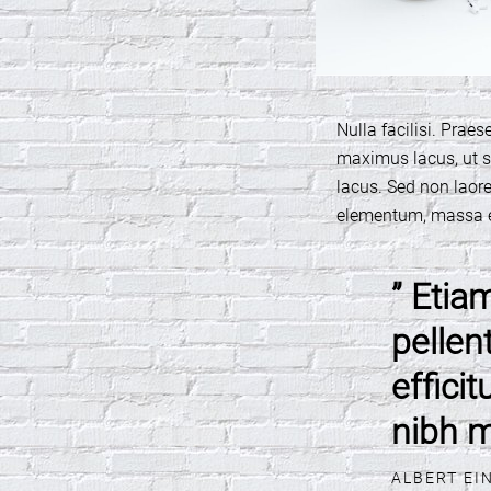
Nulla facilisi. Praes
maximus lacus, ut sc
lacus. Sed non laoree
elementum, massa et
” Etiam
pellen
effici
nibh m
ALBERT EI