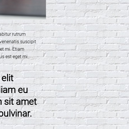
rabitur rutrum
 venenatis suscipit
uet mi. Etiam
s est eget mi.
elit
diam eu
m sit amet
pulvinar.