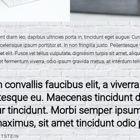
ent diam leo, dapibus ultricies porta in, tincidunt eget augue. Cu
elerisque ipsum porttitor et. In non fringilla justo. Pellentesque
t elit. Fusce vel tellus vulputate, dignissim turpis sit amet, aliq
 fermentum viverra, odio ipsum gravida metus, at interdum tellu
 convallis faucibus elit, a viverra 
tesque eu. Maecenas tincidunt 
tur tincidunt. Morbi semper ipsu
aximus, sit amet tincidunt odio 
NTSTEIN